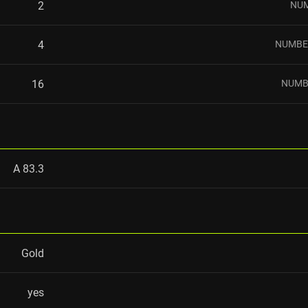
2
NUM
4
NUMBER
16
NUMB
83.3 A
Gold
yes