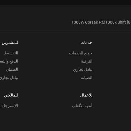
1000W Corsair RM1000x Shift [8
خدمات
للمشترين
جميع الخدمات
التقسيط
الترقية
الدفع والتس
تبادل تجاري
الضمان
الصيانة
تبادل تجاري
للأعمال
للمالكين
أندية الألعاب
الاسترجاع و