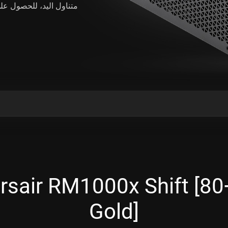
متناول اليد، للحصول على طاقة
واصفات air RM1000x Shift [80
Gold]