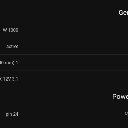
Gen
1000 W
active
1 fan (140 mm)
X 12V 3.1
Powe
24 pin
M