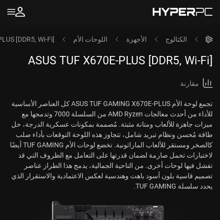
الكتالوج
الأجهزة
اللوحات الأم
LUS [DDR5, Wi-Fi]
ASUS TUF X670E-PLUS [DDR5, Wi-Fi]
مقارنة
تجمع لوحة الأم ASUS TUF GAMING X670E-PLUS كل العناصر الأساسية
للأداء من أحدث معالجات AMD Ryzen من السلسلة 7000 وتدمجها مع
ميزات جاهزة للألعاب ومتانة مثبتة. مُصممة بمكونات عسكرية الدرجة، حل
طاقة مُحسن ونظام تبريد شامل، تتجاوز هذه اللوحة التوقعات بأداء صلب
كالصخر ومستقر للألعاب الماراثونية. تخضع لوحات الأم TUF GAMING أيضًا
لاختبارات تحمل صارمة لضمان قدرتها على التعامل مع الظروف التي قد
تفشل فيها لوحات أخرى. من الناحية الجمالية، يدمج هذا الطراز عناصر
تصميم قاسية بلون أسود باهت وهندسية لعكس الاعتمادية والاستقرار الذي
يحدد سلسلة TUF GAMING.