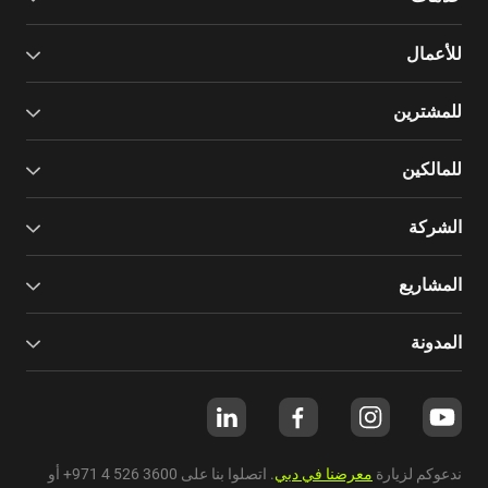
للأعمال
للمشترين
للمالكين
الشركة
المشاريع
المدونة
ندعوكم لزيارة
معرضنا في دبي
. اتصلوا بنا على
+971 4 526 3600
أو