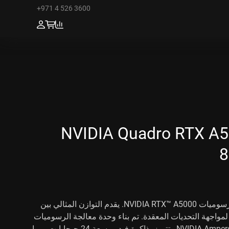
+971 4 526 3600
NVIDIA Quadro RTX A5
8
دفع الابتكار مع معالج الرسوميات NVIDIA RTX™ A5000. يقدم التوازن المثالي بين
ة لمواجهة التحديات المعقدة. تم بناء وحدة معالجة الرسوميات
هذه على أحدث هندسة NVIDIA Ampere وتتميز بذاكرة فيديو بسعة 24 جيجابايت، مما