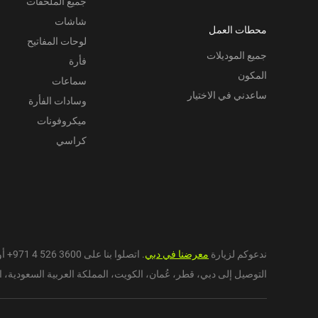
جميع الملحقات
شاشات
محطات العمل
لوحات المفاتيح
جميع الموديلات
فأرة
المكون
سماعات
ساعدني في الاختيار
وسادات الفأرة
ميكروفونات
كراسي
ندعوكم لزيارة
معرضنا في دبي
. اتصلوا بنا على
+971 4 526 3600
أو
التوصيل إلى دبي،
قطر
،
عُمان
،
الكويت
،
المملكة العربية السعودية
،
ا