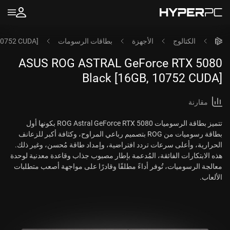
الكتالوج
الأجهزة
بطاقات الرسومات
10752 CUDA]
ASUS ROG ASTRAL GeForce RTX 5080
Black [16GB, 10752 CUDA]
مقارنة
تتميز بطاقة الرسوميات ROG Astral GeForce RTX 5080 بكونها أول
بطاقة رسوميات من ROG بتصميم رباعي المراوح، وكثافة أكبر للزعانف
الحرارية، وأعلى سرعات تردد افتراضية، وإمداد طاقة مُحسن، وغير ذلك.
هذه الابتكارات الفائقة، المُدعمة بإطار مصبوب جذاب وقاعدة معدنية لوحدة
معالجة الرسوميات، تُوفر أداءً مطلقًا وقادرًا على مواجهة أصعب متطلبات
الألعاب.