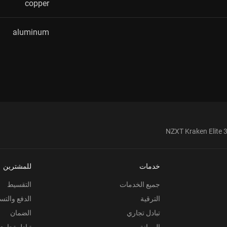
copper
aluminum
NZXT Kraken Elite 
خدمات
للمشترين
جميع الخدمات
التقسيط
الترقية
الدفع والتس
تبادل تجاري
الضمان
الصيانة
تبادل تجاري