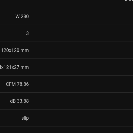
280 W
3
120x120 mm
4x121x27 mm
78.86 CFM
33.88 dB
slip