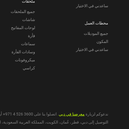
ملحقات
ساعدني في الاختيار
جميع الملحقات
شاشات
محطات العمل
لوحات المفاتيح
جميع الموديلات
فأرة
المكون
سماعات
ساعدني في الاختيار
وسادات الفأرة
ميكروفونات
كراسي
ندعوكم لزيارة
معرضنا في دبي
. اتصلوا بنا على
+971 4 526 3600
أو
التوصيل إلى دبي،
قطر
،
عُمان
،
الكويت
،
المملكة العربية السعودية
،
ا