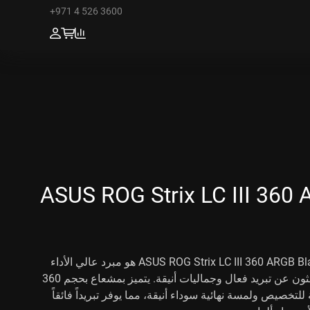
+971 4 526 3600
ASUS ROG Strix LC III 360
مبرد المعالج السائل ASUS ROG Strix LC III 360 ARGB Black هو مبرد عالي الأداء
مصمم للاعبين الذين يبحثون عن تبريد فعال وجماليات أنيقة. يتميز بمشعاع بحجم 360
اءة ARGB قابلة للتخصيص ولمسة نهائية سوداء أنيقة، مما يوفر تبريداً فائقاً