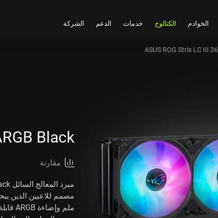
الخوادم
الكتالوج
خدمات
الدعم
الشركة
ASUS ROG Strix LC III 3
 ARGB Black
مقارنة
ملم وإض