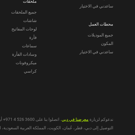
ملحقات
ساعدني في الاختيار
جميع الملحقات
شاشات
محطات العمل
لوحات المفاتيح
جميع الموديلات
فأرة
المكون
سماعات
ساعدني في الاختيار
وسادات الفأرة
ميكروفونات
كراسي
ندعوكم لزيارة
معرضنا في دبي
. اتصلوا بنا على
+971 4 526 3600
أو
التوصيل إلى دبي،
قطر
،
عُمان
،
الكويت
،
المملكة العربية السعودية
،
ا