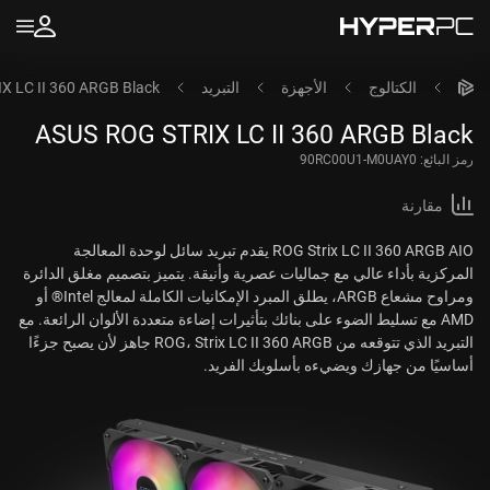
الكتالوج
الأجهزة
التبريد
X LC II 360 ARGB Black
ASUS ROG STRIX LC II 360 ARGB Black
رمز البائع:
90RC00U1-M0UAY0
مقارنة
ROG Strix LC II 360 ARGB AIO يقدم تبريد سائل لوحدة المعالجة
المركزية بأداء عالي مع جماليات عصرية وأنيقة. يتميز بتصميم مغلق الدائرة
ومراوح مشعاع ARGB، يطلق المبرد الإمكانيات الكاملة لمعالج Intel® أو
AMD مع تسليط الضوء على بنائك بتأثيرات إضاءة متعددة الألوان الرائعة. مع
التبريد الذي تتوقعه من ROG، Strix LC II 360 ARGB جاهز لأن يصبح جزءًا
أساسيًا من جهازك ويضيءه بأسلوبك الفريد.