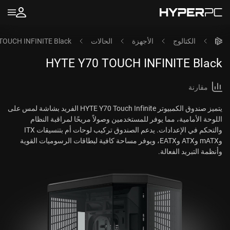
الكتالوج
الأجهزة
الحالات
TOUCH INFINITE Black
HYTE Y70 TOUCH INFINITE Black
مقارنة
يتميز صندوق الكمبيوتر HYTE Y70 Touch Infinite الفريد بشاشة لمس على
اللوحة الأمامية، مما يوفر للمستخدمين وصولاً مريحًا لمراقبة النظام
والتحكم في الإعدادات. يدعم الصندوق تركيب لوحات أم بتنسيقات ITX
وmATX وATX وEATX، ويوفر مساحة كافية لبطاقات الرسوميات القوية
وأنظمة التبريد الفعالة.