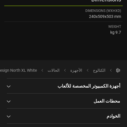
DIMENSIONS (WXHXD)
240x509x503 mm
WEIGHT
9.7 kg
الكتالوج
الأجهزة
الحالات
Design North XL White
أجهزة الكمبيوتر المخصصة للألعاب
محطات العمل
الخوادم