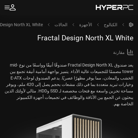
الكتالوج
الأجهزة
الحالات
 Design North XL White
Fractal Design North XL White
مقارنة
يعد صندوق Fractal Design North XL صندوقًا أنيقًا وواسعًا من نوع mid-
tower مصممًا للتجميعات عالية الأداء. يتميز بواجهة أمامية أنيقة تجمع بين
الخشب والمعادن، مما يوفر مظهرًا عصريًا. يدعم الصندوق لوحات E-ATX
وخيارات تبريد متعددة بما في ذلك مشعات بحجم يصل إلى 420 ملم، ويوفر
مساحة تخزين واسعة مع فتحات مخصصة لـ SSD وHDD. مثالي لأولئك الذين
يبحثون عن الجمع بين الأناقة والوظائف في تجميعات أجهزة الكمبيوتر
الخاصة بهم.