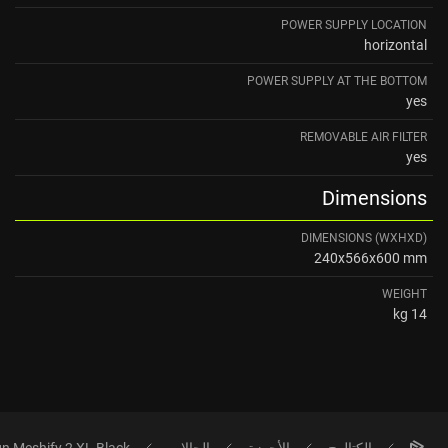
POWER SUPPLY LOCATION
horizontal
POWER SUPPLY AT THE BOTTOM
yes
REMOVABLE AIR FILTER
yes
Dimensions
DIMENSIONS (WXHXD)
240x566x600 mm
WEIGHT
14 kg
الكتالوج
الأجهزة
الحالات
gn Meshify 2 XL Black