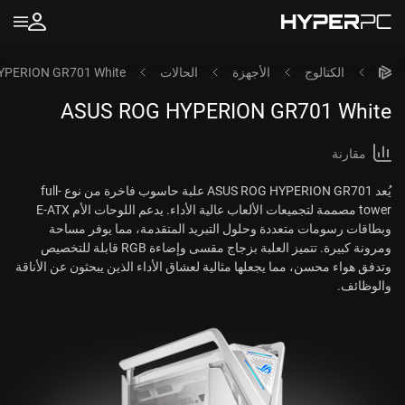
الكتالوج
الأجهزة
الحالات
YPERION GR701 White
ASUS ROG HYPERION GR701 White
مقارنة
يُعد ASUS ROG HYPERION GR701 علبة حاسوب فاخرة من نوع full-
tower مصممة لتجميعات الألعاب عالية الأداء. يدعم اللوحات الأم E-ATX
وبطاقات رسومات متعددة وحلول التبريد المتقدمة، مما يوفر مساحة
ومرونة كبيرة. تتميز العلبة بزجاج مقسى وإضاءة RGB قابلة للتخصيص
وتدفق هواء محسن، مما يجعلها مثالية لعشاق الأداء الذين يبحثون عن الأناقة
والوظائف.