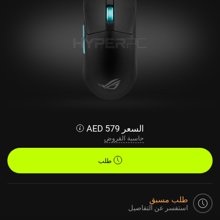
السعر
579
AED
حاسبة القروض
طلب
طلب مسبق
استفسر عن التفاصيل