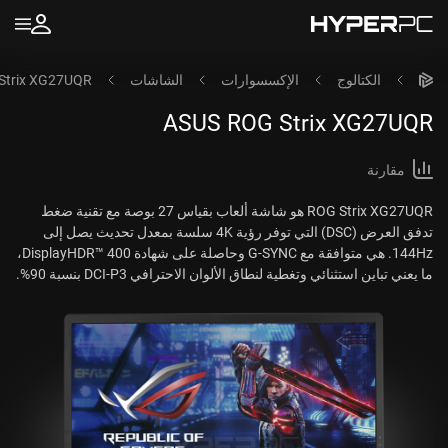
الكتالوج
الإكسسوارات
الشاشات
Strix XG27UQR
ASUS ROG Strix XG27UQR
مقارنة
ROG Strix XG27UQR هو شاشة ألعاب بقياس 27 بوصة مع تقنية ضغط
تدفق العرض (DSC) التي توفر رؤية 4K سلسة بمعدل تحديث يصل إلى
144Hz. هي متوافقة مع G-SYNC وحاصلة على شهادة DisplayHDR™ 400،
ما يعني تباين استثنائي وتغطية لنطاق الألوان الاحترافي DCI-P3 بنسبة 90%.