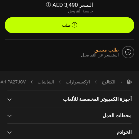
السعر
3,490
AED
حاسبة القروض
طلب
طلب مسبق
استفسر عن التفاصيل
الكتالوج
الإكسسوارات
الشاشات
oArt PA27JCV
أجهزة الكمبيوتر المخصصة للألعاب
محطات العمل
الخوادم