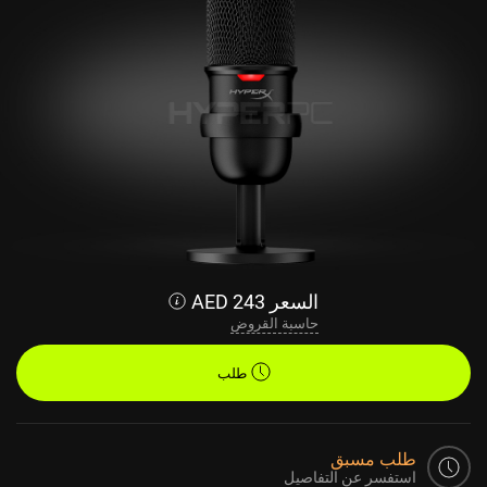
السعر
243
AED
حاسبة القروض
طلب
طلب مسبق
استفسر عن التفاصيل