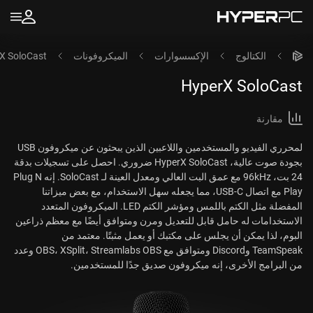
الكتالوج
الإكسسوارات
الميكروفونات
X SoloCast
HyperX SoloCast
مقارنة
لمحرري الفيديو والمستخدمين واللاعبين الذين يبحثون عن ميكروفون USB
بجودة صوت عالية، HyperX SoloCast ضروري. احصل على تسجيلات بدقة
24 بت، 96kHz مع عمق البت العالي ومعدل العينة لـ SoloCast. إنه Plug N
Play مع اتصال USB-C، مما يجعله سهل الاستخدام، مع بعض ميزاتنا
المفضلة مثل الكتم باللمس ومؤشر الكتم LED. الميكروفون المتعدد
الاستخدامات له حامل قابل للتعديل ومرن ومتوافق أيضًا مع معظم ذراعين
البوم، لذا يمكن أن يجلس على مكتبك أو يعمل مثبتًا. معتمد من
TeamSpeak وDiscord ومتوافق مع OBS، XSplit، Streamlabs OBS وعدد
من البرامج الأخرى، إنه ميكروفون صديق جدًا للمستخدمين.