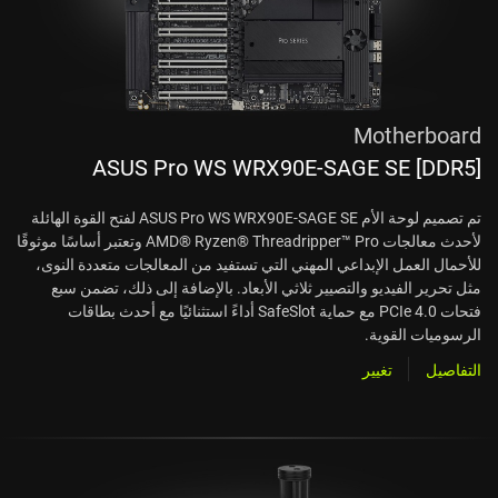
Motherboard
ASUS Pro WS WRX90E-SAGE SE [DDR5]
تم تصميم لوحة الأم ASUS Pro WS WRX90E-SAGE SE لفتح القوة الهائلة
لأحدث معالجات AMD® Ryzen® Threadripper™ Pro وتعتبر أساسًا موثوقًا
للأحمال العمل الإبداعي المهني التي تستفيد من المعالجات متعددة النوى،
مثل تحرير الفيديو والتصيير ثلاثي الأبعاد. بالإضافة إلى ذلك، تضمن سبع
فتحات PCIe 4.0 مع حماية SafeSlot أداءً استثنائيًا مع أحدث بطاقات
الرسوميات القوية.
التفاصيل
تغيير