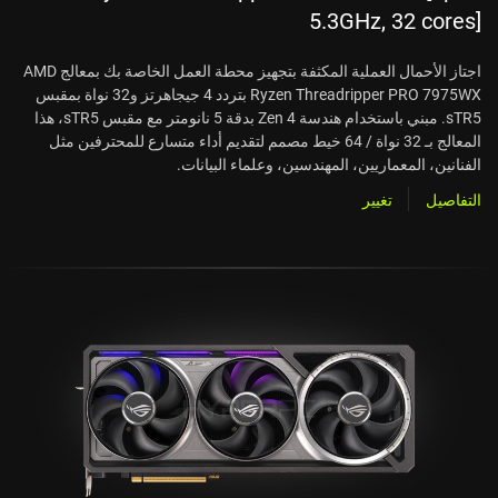
5.3GHz, 32 cores]
اجتاز الأحمال العملية المكثفة بتجهيز محطة العمل الخاصة بك بمعالج AMD
Ryzen Threadripper PRO 7975WX بتردد 4 جيجاهرتز و32 نواة بمقبس
sTR5. مبني باستخدام هندسة Zen 4 بدقة 5 نانومتر مع مقبس sTR5، هذا
المعالج بـ 32 نواة / 64 خيط مصمم لتقديم أداء متسارع للمحترفين مثل
الفنانين، المعماريين، المهندسين، وعلماء البيانات.
التفاصيل
تغيير