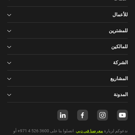
للأعمال
للمشترين
للمالكين
الشركة
المشاريع
المدونة
ندعوكم لزيارة
معرضنا في دبي
. اتصلوا بنا على
+971 4 526 3600
أو