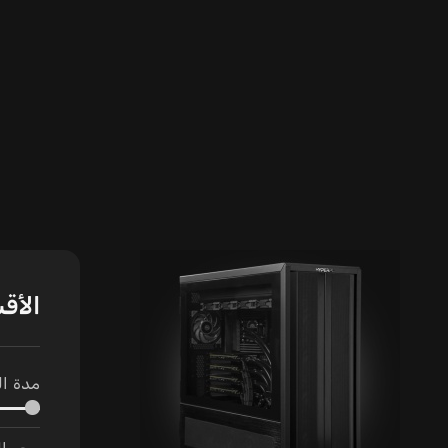
الأق
مدة ا
سعر ال